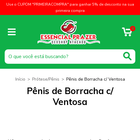
Use o CUPOM "PRIMEIRACOMPRA" para ganhar 5% de desconto na sua
primeira compra
0
Início
>
Prótese/Pênis
>
Pênis de Borracha c/ Ventosa
Pênis de Borracha c/
Ventosa