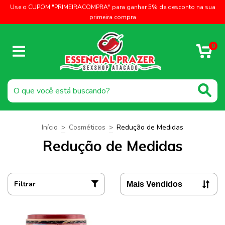
Use o CUPOM "PRIMEIRACOMPRA" para ganhar 5% de desconto na sua
primeira compra
0
Início
>
Cosméticos
>
Redução de Medidas
Redução de Medidas
Filtrar