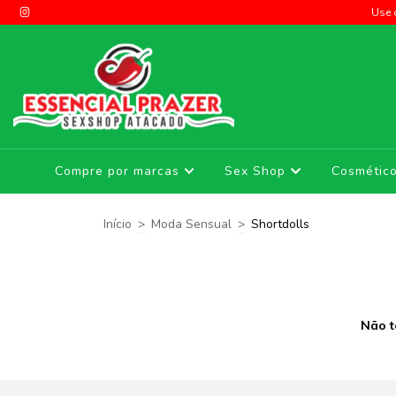
pras Acima de R$290,00
Use 
Compre por marcas
Sex Shop
Cosmétic
Início
>
Moda Sensual
>
Shortdolls
Não t