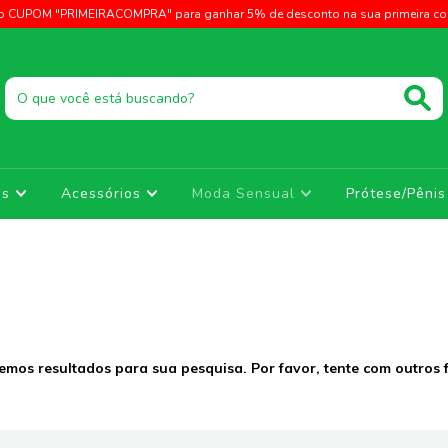
o CUPOM "PRIMEIRACOMPRA" para ganhar 5% de desconto na sua primeira c
os
Acessórios
Moda Sensual
Prótese/Pêni
emos resultados para sua pesquisa. Por favor, tente com outros fi