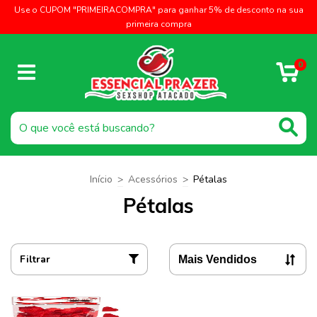
Use o CUPOM "PRIMEIRACOMPRA" para ganhar 5% de desconto na sua
primeira compra
0
Início
>
Acessórios
>
Pétalas
Pétalas
Filtrar